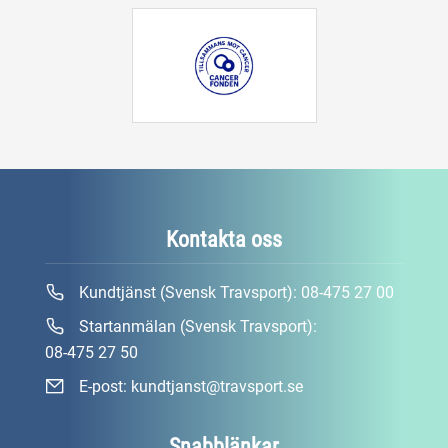
Kontakta oss
Kundtjänst (Svensk Travsport):
08-475 27 00
Startanmälan (Svensk Travsport):
08-475 27 50
E-post:
kundtjanst@travsport.se
Snabblänkar