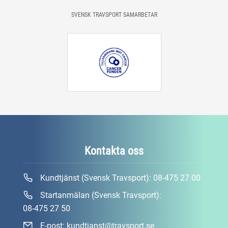
SVENSK TRAVSPORT SAMARBETAR
Kontakta oss
Kundtjänst (Svensk Travsport):
08-475 27 00
Startanmälan (Svensk Travsport):
08-475 27 50
E-post:
kundtjanst@travsport.se