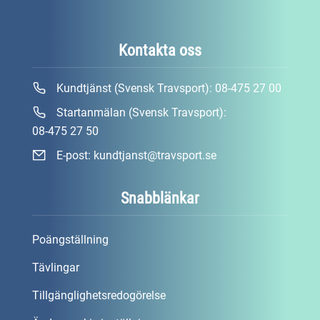
Kontakta oss
Kundtjänst (Svensk Travsport):
08-475 27 00
Startanmälan (Svensk Travsport):
08-475 27 50
E-post:
kundtjanst@travsport.se
Snabblänkar
Poängställning
Tävlingar
Tillgänglighetsredogörelse