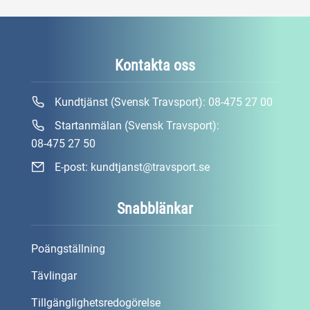
Kontakta oss
Kundtjänst (Svensk Travsport):
08-475 27 00
Startanmälan (Svensk Travsport):
08-475 27 50
E-post:
kundtjanst@travsport.se
Snabblänkar
Poängställning
Tävlingar
Tillgänglighetsredogörelse