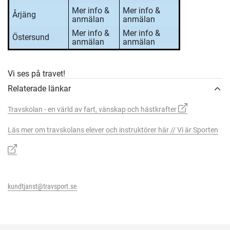
Mer info &
Mer info &
Årjäng
anmälan
anmälan
Mer info &
Mer info &
Östersund
anmälan
anmälan
Vi ses på travet!
Relaterade länkar
Travskolan - en värld av fart, vänskap och hästkrafter
Läs mer om travskolans elever och instruktörer här // Vi är Sporten
kundtjanst@travsport.se