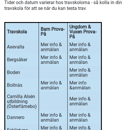
Tider och datum varierar hos travskolorna - så kolla in din
travskola för att se när du kan testa trav.
Ungdom &
Barn Prova-
Travskola
Vuxen Prova-
På
På
Mer info &
Mer info &
Axevalla
anmälan
anmälan
Mer info &
Mer info &
Bergsåker
anmälan
anmälan
Mer info &
Boden
anmälan
Mer info &
Mer info
Bollnäs
anmälan
&anmälan
Camilla Alsén
Mer info &
utbildning
anmälan
(Österfärnebo)
Mer info &
Mer info &
Dannero
anmälan
anmälan
Mer info &
Mer info &