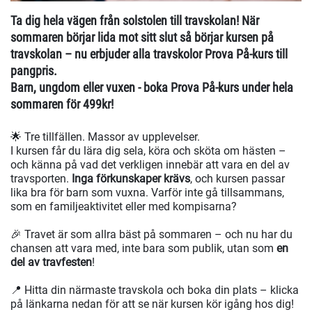
Ta dig hela vägen från solstolen till travskolan! När
sommaren börjar lida mot sitt slut så börjar kursen på
travskolan – nu erbjuder alla travskolor Prova På-kurs till
pangpris.
Barn, ungdom eller vuxen - boka Prova På-kurs under hela
sommaren för 499kr!
🌟 Tre tillfällen. Massor av upplevelser.
I kursen får du lära dig sela, köra och sköta om hästen –
och känna på vad det verkligen innebär att vara en del av
travsporten.
Inga förkunskaper krävs
, och kursen passar
lika bra för barn som vuxna. Varför inte gå tillsammans,
som en familjeaktivitet eller med kompisarna?
🎉 Travet är som allra bäst på sommaren – och nu har du
chansen att vara med, inte bara som publik, utan som
en
del av travfesten
!
📍 Hitta din närmaste travskola och boka din plats – klicka
på länkarna nedan för att se när kursen kör igång hos dig!