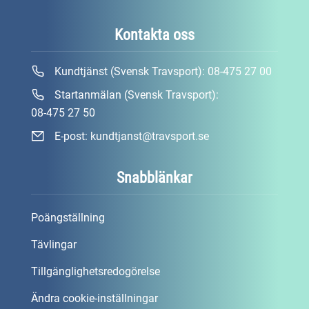
Kontakta oss
Kundtjänst (Svensk Travsport):
08-475 27 00
Startanmälan (Svensk Travsport):
08-475 27 50
E-post:
kundtjanst@travsport.se
Snabblänkar
Poängställning
Tävlingar
Tillgänglighetsredogörelse
Ändra cookie-inställningar