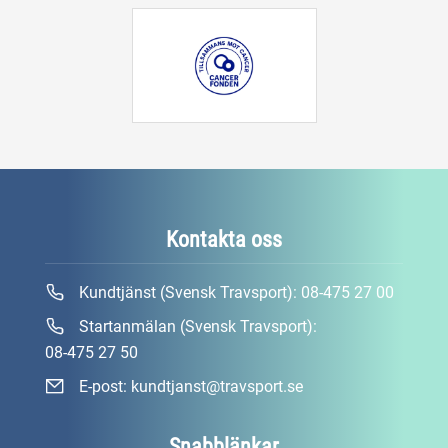
Kontakta oss
Kundtjänst (Svensk Travsport):
08-475 27 00
Startanmälan (Svensk Travsport):
08-475 27 50
E-post:
kundtjanst@travsport.se
Snabblänkar