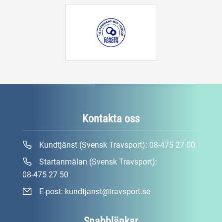
Kontakta oss
Kundtjänst (Svensk Travsport):
08-475 27 00
Startanmälan (Svensk Travsport):
08-475 27 50
E-post:
kundtjanst@travsport.se
Snabblänkar