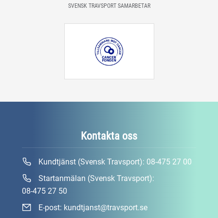
SVENSK TRAVSPORT SAMARBETAR
Kontakta oss
Kundtjänst (Svensk Travsport):
08-475 27 00
Startanmälan (Svensk Travsport):
08-475 27 50
E-post:
kundtjanst@travsport.se