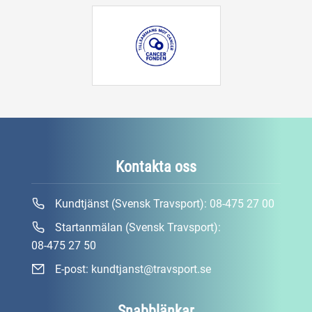
Kontakta oss
Kundtjänst (Svensk Travsport):
08-475 27 00
Startanmälan (Svensk Travsport):
08-475 27 50
E-post:
kundtjanst@travsport.se
Snabblänkar