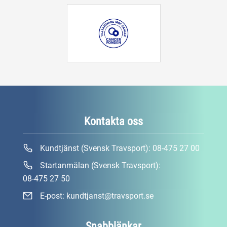
Kontakta oss
Kundtjänst (Svensk Travsport):
08-475 27 00
Startanmälan (Svensk Travsport):
08-475 27 50
E-post:
kundtjanst@travsport.se
Snabblänkar