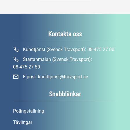
Kontakta oss
Kundtjänst (Svensk Travsport):
08-475 27 00
Startanmälan (Svensk Travsport):
08-475 27 50
E-post:
kundtjanst@travsport.se
Snabblänkar
Poängställning
Tävlingar