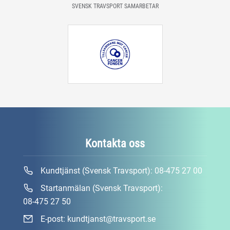
SVENSK TRAVSPORT SAMARBETAR
Kontakta oss
Kundtjänst (Svensk Travsport):
08-475 27 00
Startanmälan (Svensk Travsport):
08-475 27 50
E-post:
kundtjanst@travsport.se